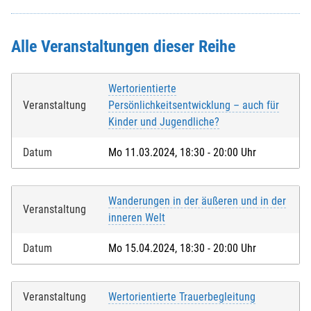
Ort
*
:
Alle Veranstaltungen dieser Reihe
Telefonnr.
*
:
Wertorientierte
Veranstaltung
Persönlichkeitsentwicklung – auch für
Kinder und Jugendliche?
Weitere Angaben, die Sie der KEB mitteilen möchten:
Beachten Sie hierzu evtl. das Feld
ANMELDUNG
in der
Datum
Mo 11.03.2024, 18:30 - 20:00 Uhr
Veranstaltungsbeschreibung oben.
Wanderungen in der äußeren und in der
Veranstaltung
inneren Welt
Weitere Personen (ab 15 Jahren)
Datum
Mo 15.04.2024, 18:30 - 20:00 Uhr
für die weiteren Personen übernimmt der Anmelder die
Kosten
Veranstaltung
Wertorientierte Trauerbegleitung