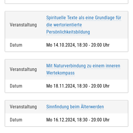
Lastschrift
Spirituelle Texte als eine Grundlage für
Veranstaltung
die wertorientierte
Mit der Anmeldung willige ich ein, dass die
Persönlichkeitsbildung
Teilnahmegebühr vom angegebenen Konto
eingezogen wird.
Datum
Mo 14.10.2024, 18:30 - 20:00 Uhr
Mit der Anmeldung versichere ich, dass ich
Kontoinhaber/-in bin oder über das Einverständnis
verfüge, dass vom entsprechenden Konto die
Mit Naturverbindung zu einem inneren
Veranstaltung
Teilnahmegebühr eingezogen wird.
Wertekompass
Kontoinhaber/-in
*
:
Datum
Mo 18.11.2024, 18:30 - 20:00 Uhr
Name der Bank
*
:
Veranstaltung
Sinnfindung beim Älterwerden
Datum
Mo 16.12.2024, 18:30 - 20:00 Uhr
IBAN
*
: