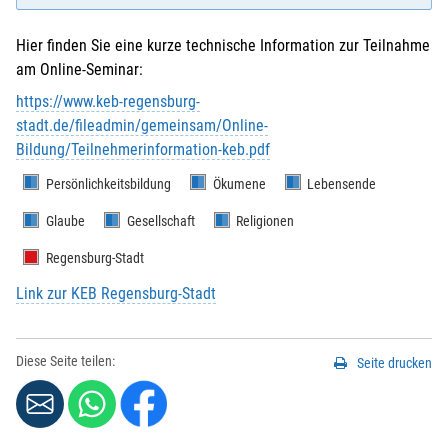
Hier finden Sie eine kurze technische Information zur Teilnahme
am Online-Seminar:
E-Mail
*
:
https://www.keb-regensburg-
stadt.de/fileadmin/gemeinsam/Online-
Bildung/Teilnehmerinformation-keb.pdf
Vorname
*
:
Persönlichkeitsbildung
Ökumene
Lebensende
Glaube
Gesellschaft
Religionen
Nachname
*
:
Regensburg-Stadt
Link zur KEB Regensburg-Stadt
Strasse / Hausnr.
*
:
Diese Seite teilen:
Seite drucken
PLZ
*
: