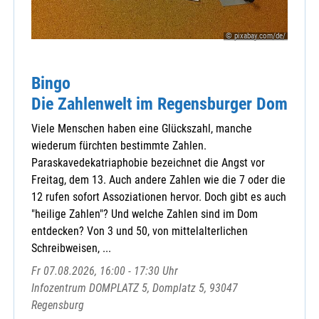
Kloster Mallersdorf
Malteser Straubing
© pixabay.com/de/
Marianische Männerkongregation Straubing
Ursulinen - Geistliche Angebote Thurnhof
Ursulinen-Förderverein
Bingo
Zentrale Veranstaltungen Straubing-Bogen
Die Zahlenwelt im Regensburger Dom
Viele Menschen haben eine Glückszahl, manche
wiederum fürchten bestimmte Zahlen.
Paraskavedekatriaphobie bezeichnet die Angst vor
Freitag, dem 13. Auch andere Zahlen wie die 7 oder die
12 rufen sofort Assoziationen hervor. Doch gibt es auch
"heilige Zahlen"? Und welche Zahlen sind im Dom
entdecken? Von 3 und 50, von mittelalterlichen
Schreibweisen, ...
Fr 07.08.2026, 16:00 - 17:30 Uhr
Infozentrum DOMPLATZ 5, Domplatz 5, 93047
Regensburg