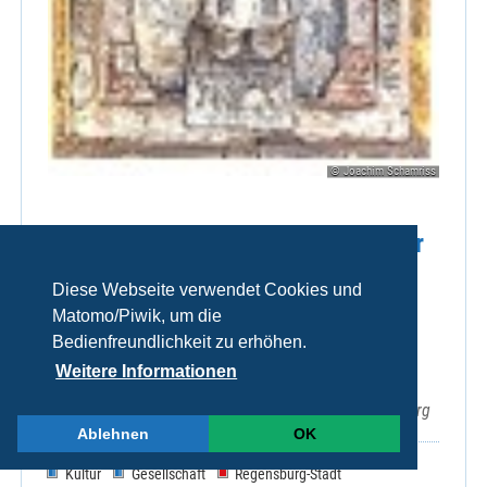
© Joachim Schamriss
Führungen durch die Schatzkammer
und die östlichen Krypten
Diese Webseite verwendet Cookies und
(Emmerams-(Ring-)) und
Matomo/Piwik, um die
Ramwoldkrypta.
Bedienfreundlichkeit zu erhöhen.
Weitere Informationen
Sa 08.08.2026, 15:00 Uhr
EmmeramForum, Emmeramsplatz 3, 93047 Regensburg
Ablehnen
OK
Kultur
Gesellschaft
Regensburg-Stadt