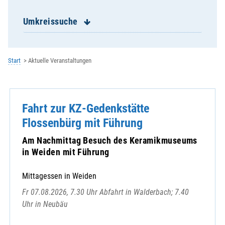
Hadersbach, Expositur Mariä Himmelfahrt
Haibach, St. Laurentius
Umkreissuche
Hailing, Kuratbenefizium, St. Paul
Hankofen, St. Georg
Haselbach, St. Jakobus
Start
Aktuelle Veranstaltungen
Heilbrunn, Wallfahrtskuratie St. Magdal
Hofkirchen, St. Peter
Hunderdorf, St. Nikolaus
Fahrt zur KZ-Gedenkstätte
Irlbach, Mariä Himmelfahrt
Kirchroth, St. Vitus
Flossenbürg mit Führung
Konzell, St. Martin
Am Nachmittag Besuch des Keramikmuseums
Laberweinting, St. Martin
in Weiden mit Führung
Leiblfing, Mariä Himmelfahrt
Loitzendorf, St.Margaretha
Mittagessen in Weiden
Mallersdorf, St. Johannes
Fr 07.08.2026, 7.30 Uhr Abfahrt in Walderbach; 7.40
Mariaposching, Mariä Geburt
Uhr in Neubäu
Mitterfels, Hl. Geist
Münster, St. Tiburtius