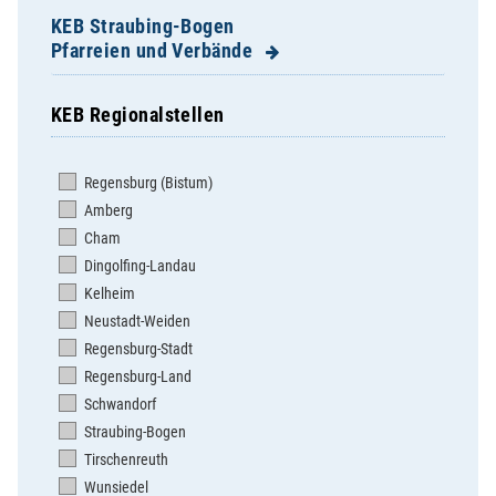
KEB Straubing-Bogen
Pfarreien und Verbände
KEB Regionalstellen
Aholfing, St. Lukas
Aiterhofen, St. Margareta
Regensburg (Bistum)
Allkofen (Expositur), St. Michael
Amberg
Ascha, Mariä Himmelfahrt
Cham
Ascholtshausen, Unsere Liebe Frau
Dingolfing-Landau
Atting, Mariä Himmelfahrt
Kelheim
Bogen, St. Florian
Neustadt-Weiden
Bogenberg, Hl.Kreuz / M. Himmelfahrt
Regensburg-Stadt
Elisabethszell, St. Elisabeth
Regensburg-Land
Falkenfels, St. Josef
Schwandorf
Feldkirchen, St. Laurentius
Straubing-Bogen
Geiselhöring, St. Peter
Tirschenreuth
Grafentraubach, St. Pankratius
Wunsiedel