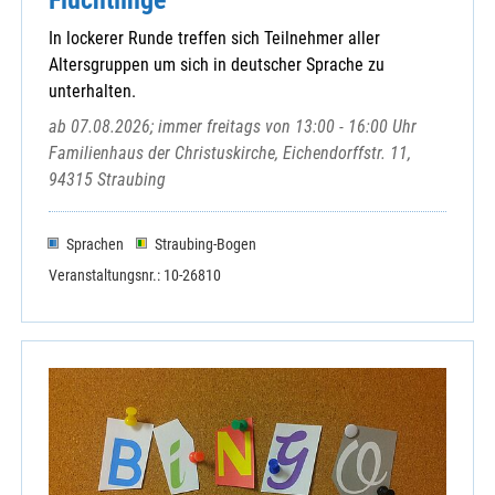
Straßkirchen, St. Stefan
In lockerer Runde treffen sich Teilnehmer aller
Straubing, Christkönig
Altersgruppen um sich in deutscher Sprache zu
Straubing, St. Elisabeth
unterhalten.
Straubing, St. Jakob
ab 07.08.2026; immer freitags von 13:00 - 16:00 Uhr
Straubing, St. Josef
Familienhaus der Christuskirche, Eichendorffstr. 11,
Straubing, St. Peter
94315 Straubing
Straubing, St. Stephan
Straubing-Ittling, St. Johannes
Wetzelsberg, St. Vitus
Sprachen
Straubing-Bogen
Wiesenfelden, Mariä Himmelfahrt
Veranstaltungsnr.: 10-26810
Windberg, Mariä Himmelfahrt
Abtei Windberg
Bistum Regensburg
Hospizverein