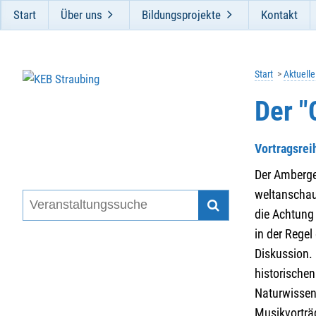
Start
Über uns
Bildungsprojekte
Kontakt
Start
Aktuell
Der "
Vortragsrei
Der Amberger
weltanschau
die Achtung 
in der Regel
Diskussion. 
historischen
Naturwissens
Musikvortr