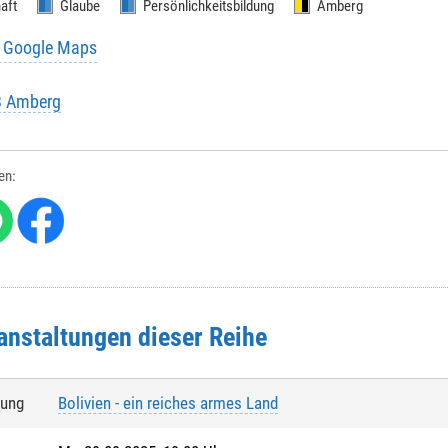
aft
Glaube
Persönlichkeitsbildung
Amberg
u Google Maps
B Amberg
len:
anstaltungen dieser Reihe
tung
Bolivien - ein reiches armes Land