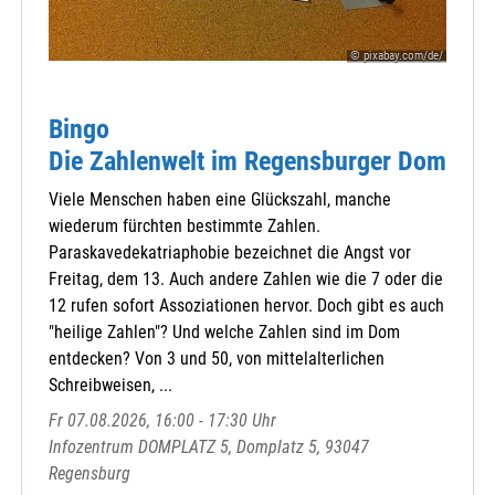
Kloster Mallersdorf
Malteser Straubing
© pixabay.com/de/
Marianische Männerkongregation Straubing
Ursulinen - Geistliche Angebote Thurnhof
Ursulinen-Förderverein
Bingo
Zentrale Veranstaltungen Straubing-Bogen
Die Zahlenwelt im Regensburger Dom
Viele Menschen haben eine Glückszahl, manche
wiederum fürchten bestimmte Zahlen.
Paraskavedekatriaphobie bezeichnet die Angst vor
Freitag, dem 13. Auch andere Zahlen wie die 7 oder die
12 rufen sofort Assoziationen hervor. Doch gibt es auch
"heilige Zahlen"? Und welche Zahlen sind im Dom
entdecken? Von 3 und 50, von mittelalterlichen
Schreibweisen, ...
Fr 07.08.2026, 16:00 - 17:30 Uhr
Infozentrum DOMPLATZ 5, Domplatz 5, 93047
Regensburg