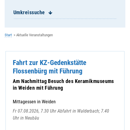
Hadersbach, Expositur Mariä Himmelfahrt
Haibach, St. Laurentius
Umkreissuche
Hailing, Kuratbenefizium, St. Paul
Hankofen, St. Georg
Haselbach, St. Jakobus
Start
Aktuelle Veranstaltungen
Heilbrunn, Wallfahrtskuratie St. Magdal
Hofkirchen, St. Peter
Hunderdorf, St. Nikolaus
Fahrt zur KZ-Gedenkstätte
Irlbach, Mariä Himmelfahrt
Kirchroth, St. Vitus
Flossenbürg mit Führung
Konzell, St. Martin
Am Nachmittag Besuch des Keramikmuseums
Laberweinting, St. Martin
in Weiden mit Führung
Leiblfing, Mariä Himmelfahrt
Loitzendorf, St.Margaretha
Mittagessen in Weiden
Mallersdorf, St. Johannes
Fr 07.08.2026, 7.30 Uhr Abfahrt in Walderbach; 7.40
Mariaposching, Mariä Geburt
Uhr in Neubäu
Mitterfels, Hl. Geist
Münster, St. Tiburtius