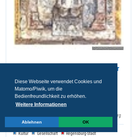
© Joachim Schamriss
Führungen durch die Schatzkammer
und die östlichen Krypten
Diese Webseite verwendet Cookies und
(Emmerams-(Ring-)) und
Matomo/Piwik, um die
Ramwoldkrypta.
Bedienfreundlichkeit zu erhöhen.
Weitere Informationen
Sa 08.08.2026, 15:00 Uhr
EmmeramForum, Emmeramsplatz 3, 93047 Regensburg
Ablehnen
OK
Kultur
Gesellschaft
Regensburg-Stadt