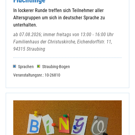
Straßkirchen, St. Stefan
In lockerer Runde treffen sich Teilnehmer aller
Straubing, Christkönig
Altersgruppen um sich in deutscher Sprache zu
Straubing, St. Elisabeth
unterhalten.
Straubing, St. Jakob
ab 07.08.2026; immer freitags von 13:00 - 16:00 Uhr
Straubing, St. Josef
Familienhaus der Christuskirche, Eichendorffstr. 11,
Straubing, St. Peter
94315 Straubing
Straubing, St. Stephan
Straubing-Ittling, St. Johannes
Wetzelsberg, St. Vitus
Sprachen
Straubing-Bogen
Wiesenfelden, Mariä Himmelfahrt
Veranstaltungsnr.: 10-26810
Windberg, Mariä Himmelfahrt
Abtei Windberg
Bistum Regensburg
Hospizverein