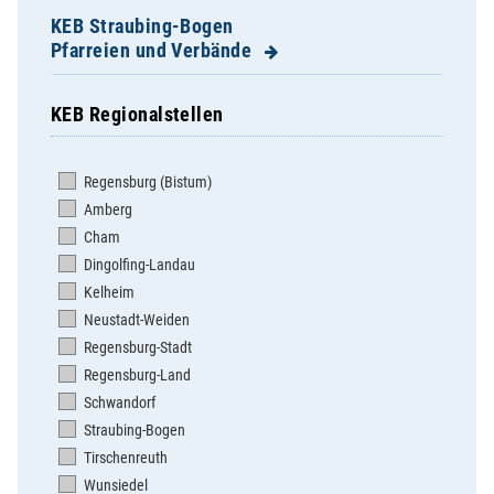
KEB Straubing-Bogen
Pfarreien und Verbände
KEB Regionalstellen
Aholfing, St. Lukas
Aiterhofen, St. Margareta
Regensburg (Bistum)
Allkofen (Expositur), St. Michael
Amberg
Ascha, Mariä Himmelfahrt
Cham
Ascholtshausen, Unsere Liebe Frau
Dingolfing-Landau
Atting, Mariä Himmelfahrt
Kelheim
Bogen, St. Florian
Neustadt-Weiden
Bogenberg, Hl.Kreuz / M. Himmelfahrt
Regensburg-Stadt
Elisabethszell, St. Elisabeth
Regensburg-Land
Falkenfels, St. Josef
Schwandorf
Feldkirchen, St. Laurentius
Straubing-Bogen
Geiselhöring, St. Peter
Tirschenreuth
Grafentraubach, St. Pankratius
Wunsiedel