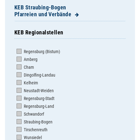
KEB Straubing-Bogen
Pfarreien und Verbände
KEB Regionalstellen
Aholfing, St. Lukas
Aiterhofen, St. Margareta
Regensburg (Bistum)
Allkofen (Expositur), St. Michael
Amberg
Ascha, Mariä Himmelfahrt
Cham
Ascholtshausen, Unsere Liebe Frau
Dingolfing-Landau
Atting, Mariä Himmelfahrt
Kelheim
Bogen, St. Florian
Neustadt-Weiden
Bogenberg, Hl.Kreuz / M. Himmelfahrt
Regensburg-Stadt
Elisabethszell, St. Elisabeth
Regensburg-Land
Falkenfels, St. Josef
Schwandorf
Feldkirchen, St. Laurentius
Straubing-Bogen
Geiselhöring, St. Peter
Tirschenreuth
Grafentraubach, St. Pankratius
Wunsiedel