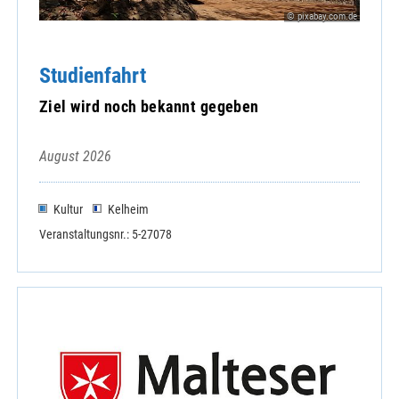
Neukirchen b. Haggn, St. Martin
© pixabay.com.de
Oberalteich, St. Peter und Paul
Oberpiebing, St. Nikolaus
Studienfahrt
Oberschneiding, Mariä Himmelfahrt
Oberwinkling St. Wolfgang und Waltendorf
Ziel wird noch bekannt gegeben
Parkstetten, St. Georg
Perkam Mariä Himmelfahrt
August 2026
Pfelling, St. Margareta
Pondorf, Mariä Himmelfahrt
Kultur
Kelheim
Rain, Expositur Verklärung Christi
Rattenberg, St. Nikolaus
Veranstaltungsnr.: 5-27078
Rattiszell, St. Benedikt
Sallach, St. Nikolaus
Sankt Englmar, St. Englmar
Schambach, St. Nikolaus
Schwarzach, St. Martin
Stallwang, St. Michael
Steinach, St.Michael