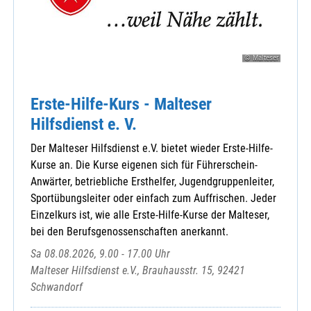
Straßkirchen, St. Stefan
Straubing, Christkönig
Straubing, St. Elisabeth
© Malteser
Straubing, St. Jakob
Straubing, St. Josef
Straubing, St. Peter
Erste-Hilfe-Kurs - Malteser
Straubing, St. Stephan
Hilfsdienst e. V.
Straubing-Ittling, St. Johannes
Der Malteser Hilfsdienst e.V. bietet wieder Erste-Hilfe-
Wetzelsberg, St. Vitus
Kurse an. Die Kurse eigenen sich für Führerschein-
Wiesenfelden, Mariä Himmelfahrt
Anwärter, betriebliche Ersthelfer, Jugendgruppenleiter,
Windberg, Mariä Himmelfahrt
Sportübungsleiter oder einfach zum Auffrischen. Jeder
Einzelkurs ist, wie alle Erste-Hilfe-Kurse der Malteser,
bei den Berufsgenossenschaften anerkannt.
Sa 08.08.2026, 9.00 - 17.00 Uhr
Abtei Windberg
Malteser Hilfsdienst e.V., Brauhausstr. 15, 92421
Bistum Regensburg
Schwandorf
Hospizverein