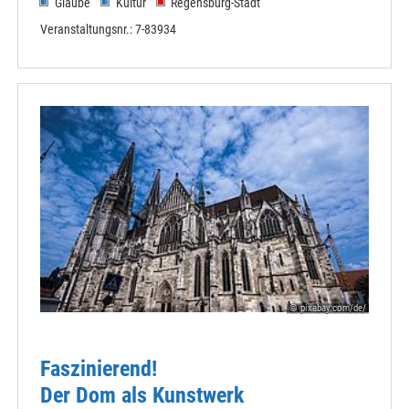
Glaube
Kultur
Regensburg-Stadt
Veranstaltungsnr.: 7-83934
© pixabay.com/de/
Faszinierend!
Der Dom als Kunstwerk