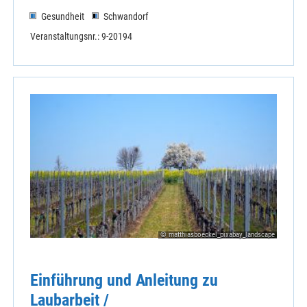
Kloster Mallersdorf
Gesundheit
Schwandorf
Malteser Straubing
Marianische Männerkongregation Straubing
Veranstaltungsnr.: 9-20194
Ursulinen - Geistliche Angebote Thurnhof
Ursulinen-Förderverein
Zentrale Veranstaltungen Straubing-Bogen
© matthiasboeckel_pixabay_landscape
Einführung und Anleitung zu
Laubarbeit /