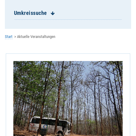
Hadersbach, Expositur Mariä Himmelfahrt
Haibach, St. Laurentius
Umkreissuche
Hailing, Kuratbenefizium, St. Paul
Hankofen, St. Georg
Haselbach, St. Jakobus
Start
Aktuelle Veranstaltungen
Heilbrunn, Wallfahrtskuratie St. Magdal
Hofkirchen, St. Peter
Hunderdorf, St. Nikolaus
Irlbach, Mariä Himmelfahrt
Kirchroth, St. Vitus
Konzell, St. Martin
Laberweinting, St. Martin
Leiblfing, Mariä Himmelfahrt
Loitzendorf, St.Margaretha
Mallersdorf, St. Johannes
Mariaposching, Mariä Geburt
Mitterfels, Hl. Geist
Münster, St. Tiburtius