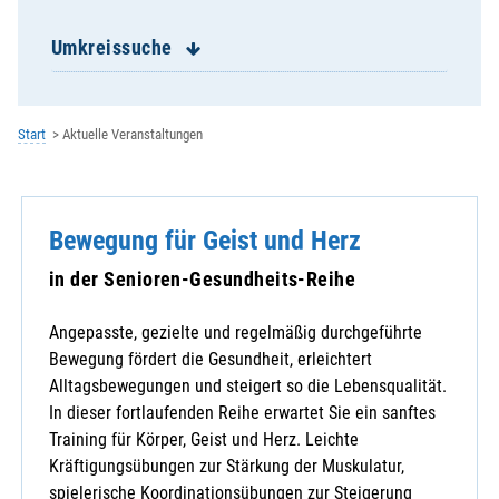
Hadersbach, Expositur Mariä Himmelfahrt
Haibach, St. Laurentius
Umkreissuche
Hailing, Kuratbenefizium, St. Paul
Hankofen, St. Georg
Haselbach, St. Jakobus
Start
Aktuelle Veranstaltungen
Heilbrunn, Wallfahrtskuratie St. Magdal
Hofkirchen, St. Peter
Hunderdorf, St. Nikolaus
Bewegung für Geist und Herz
Irlbach, Mariä Himmelfahrt
Kirchroth, St. Vitus
in der Senioren-Gesundheits-Reihe
Konzell, St. Martin
Laberweinting, St. Martin
Angepasste, gezielte und regelmäßig durchgeführte
Leiblfing, Mariä Himmelfahrt
Bewegung fördert die Gesundheit, erleichtert
Loitzendorf, St.Margaretha
Alltagsbewegungen und steigert so die Lebensqualität.
Mallersdorf, St. Johannes
In dieser fortlaufenden Reihe erwartet Sie ein sanftes
Mariaposching, Mariä Geburt
Training für Körper, Geist und Herz. Leichte
Mitterfels, Hl. Geist
Kräftigungsübungen zur Stärkung der Muskulatur,
Münster, St. Tiburtius
spielerische Koordinationsübungen zur Steigerung