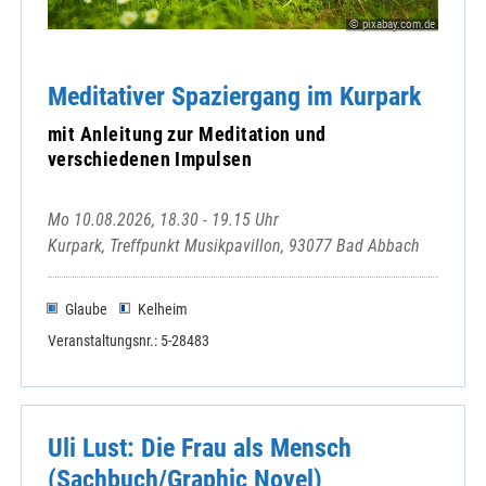
Straßkirchen, St. Stefan
© pixabay.com.de
Straubing, Christkönig
Straubing, St. Elisabeth
Meditativer Spaziergang im Kurpark
Straubing, St. Jakob
Straubing, St. Josef
mit Anleitung zur Meditation und
Straubing, St. Peter
verschiedenen Impulsen
Straubing, St. Stephan
Straubing-Ittling, St. Johannes
Mo 10.08.2026, 18.30 - 19.15 Uhr
Wetzelsberg, St. Vitus
Kurpark, Treffpunkt Musikpavillon, 93077 Bad Abbach
Wiesenfelden, Mariä Himmelfahrt
Windberg, Mariä Himmelfahrt
Glaube
Kelheim
Veranstaltungsnr.: 5-28483
Abtei Windberg
Bistum Regensburg
Uli Lust: Die Frau als Mensch
Hospizverein
(Sachbuch/Graphic Novel)