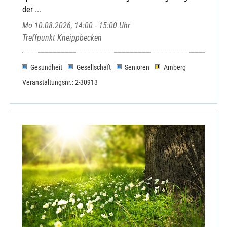
Neukirchen b. Haggn, St. Martin
der ...
Oberalteich, St. Peter und Paul
Mo 10.08.2026, 14:00 - 15:00 Uhr
Oberpiebing, St. Nikolaus
Treffpunkt Kneippbecken
Oberschneiding, Mariä Himmelfahrt
Oberwinkling St. Wolfgang und Waltendorf
Gesundheit
Gesellschaft
Senioren
Amberg
Parkstetten, St. Georg
Perkam Mariä Himmelfahrt
Veranstaltungsnr.: 2-30913
Pfelling, St. Margareta
Pondorf, Mariä Himmelfahrt
Rain, Expositur Verklärung Christi
Rattenberg, St. Nikolaus
Rattiszell, St. Benedikt
Sallach, St. Nikolaus
Sankt Englmar, St. Englmar
Schambach, St. Nikolaus
Schwarzach, St. Martin
Stallwang, St. Michael
Steinach, St.Michael