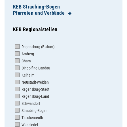
KEB Straubing-Bogen
Pfarreien und Verbände
KEB Regionalstellen
Aholfing, St. Lukas
Aiterhofen, St. Margareta
Regensburg (Bistum)
Allkofen (Expositur), St. Michael
Amberg
Ascha, Mariä Himmelfahrt
Cham
Ascholtshausen, Unsere Liebe Frau
Dingolfing-Landau
Atting, Mariä Himmelfahrt
Kelheim
Bogen, St. Florian
Neustadt-Weiden
Bogenberg, Hl.Kreuz / M. Himmelfahrt
Regensburg-Stadt
Elisabethszell, St. Elisabeth
Regensburg-Land
Falkenfels, St. Josef
Schwandorf
Feldkirchen, St. Laurentius
Straubing-Bogen
Geiselhöring, St. Peter
Tirschenreuth
Grafentraubach, St. Pankratius
Wunsiedel