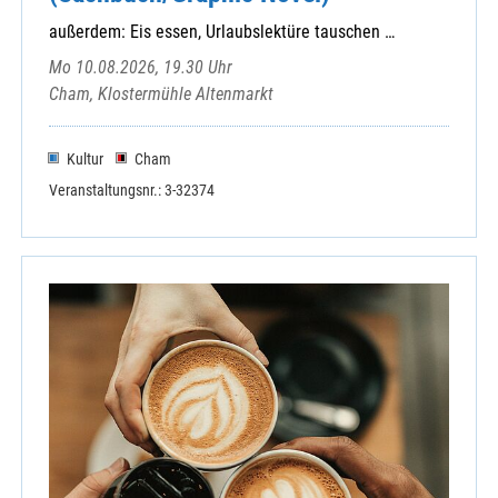
Kloster Mallersdorf
außerdem: Eis essen, Urlaubslektüre tauschen …
Malteser Straubing
Marianische Männerkongregation Straubing
Mo 10.08.2026, 19.30 Uhr
Ursulinen - Geistliche Angebote Thurnhof
Cham, Klostermühle Altenmarkt
Ursulinen-Förderverein
Zentrale Veranstaltungen Straubing-Bogen
Kultur
Cham
Veranstaltungsnr.: 3-32374