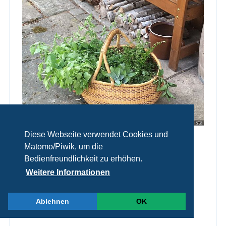
© Malzer Christa
Diese Webseite verwendet Cookies und
Matomo/Piwik, um die
Sammeln und Erläuterung von
Bedienfreundlichkeit zu erhöhen.
Heilkräutern
Weitere Informationen
Einführung und Anleitung
Ablehnen
OK
Gemeindegebiet Brand/Opf.